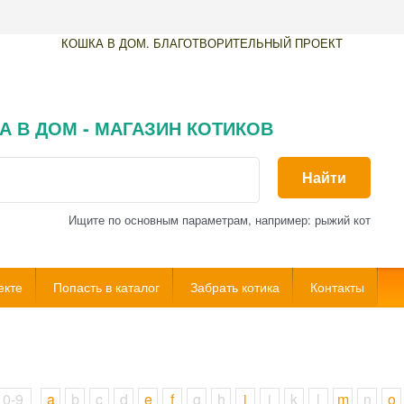
КОШКА В ДОМ. БЛАГОТВОРИТЕЛЬНЫЙ ПРОЕКТ
А В ДОМ - МАГАЗИН КОТИКОВ
Найти
Ищите по основным параметрам, например: рыжий кот
екте
Попасть в каталог
Забрать котика
Контакты
0-9
a
b
c
d
e
f
g
h
i
j
k
l
m
n
o