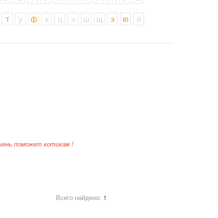
т
у
ф
х
ц
ч
ш
щ
э
ю
я
чень поможет котикам !
Всего найдено:
1