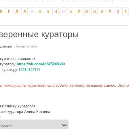
в
г
д
е
ё
ж
з
и
й
к
л
м
н
о
п
р
с
веренные кураторы
ураторы
Алина Коткина
куратора в соцсетях
 куратору
https://vk.com/id875248600
 куратору
89084827391
, пожалуйста, куратору, что видели котейку на нашем сайте. Это о
 к списку кураторов
шек куратора Алина Коткина
: