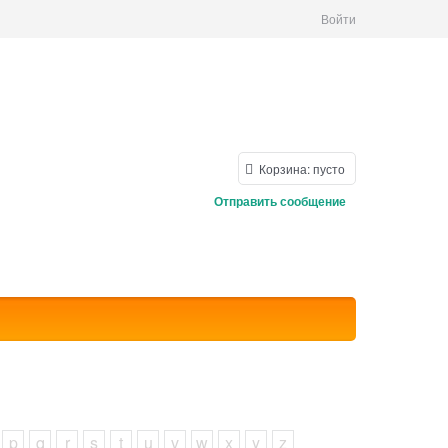
Войти
Корзина:
пусто
Отправить сообщение
p
q
r
s
t
u
v
w
x
y
z